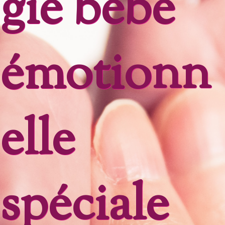
gie bébé
émotionn
elle
spéciale